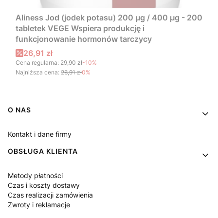
Aliness Jod (jodek potasu) 200 µg / 400 µg - 200
tabletek VEGE Wspiera produkcję i
funkcjonowanie hormonów tarczycy
Cena promocyjna
26,91 zł
Cena regularna:
29,90 zł
-10%
Najniższa cena:
26,91 zł
0%
Linki w stopce
O NAS
Kontakt i dane firmy
OBSŁUGA KLIENTA
Metody płatności
Czas i koszty dostawy
Czas realizacji zamówienia
Zwroty i reklamacje