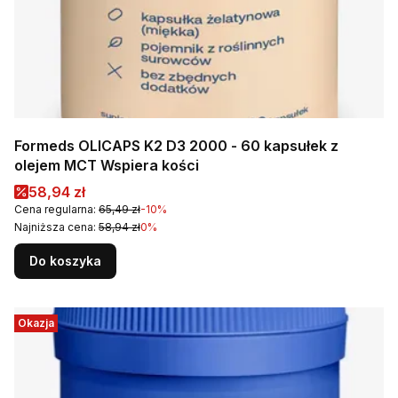
Formeds OLICAPS K2 D3 2000 - 60 kapsułek z
olejem MCT Wspiera kości
Cena promocyjna
58,94 zł
Cena regularna:
65,49 zł
-10%
Najniższa cena:
58,94 zł
0%
Do koszyka
Okazja