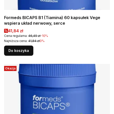
Formeds BICAPS B1 (Tiamina) 60 kapsułek Vege
wspiera układ nerwowy, serce
Cena promocyjna
41,84 zł
Cena regularna:
46,49 zł
-10%
Najniższa cena:
41,84 zł
0%
Do koszyka
Okazja