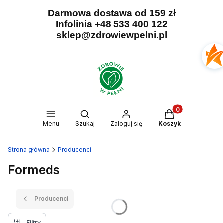
Darmowa dostawa od 159 zł
Infolinia +48 533 400 122
sklep@zdrowiewpelni.pl
Produkty w kosz
Otwórz wyszukiwarkę
Menu
Szukaj
Zaloguj się
Koszyk
Strona główna
Producenci
Formeds
Producenci
Filtry