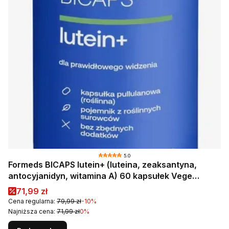
5.0
Formeds BICAPS lutein+ (luteina, zeaksantyna,
antocyjanidyn, witamina A) 60 kapsułek Vege
wspiera wzrok
Cena promocyjna
71,99 zł
Cena regularna:
79,99 zł
-10%
Najniższa cena:
71,99 zł
0%