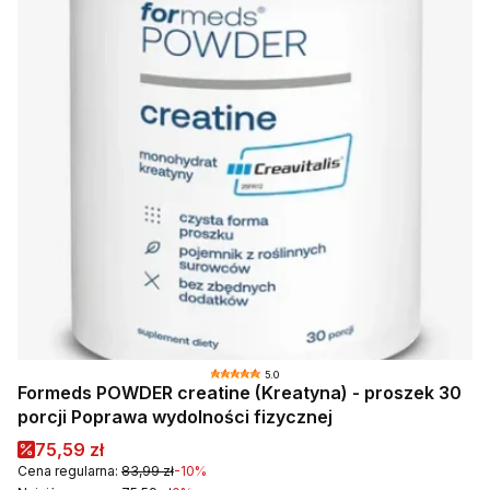
5.0
Formeds POWDER creatine (Kreatyna) - proszek 30
porcji Poprawa wydolności fizycznej
Cena promocyjna
75,59 zł
Cena regularna:
83,99 zł
-10%