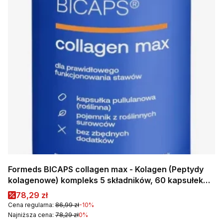
Formeds BICAPS collagen max - Kolagen (Peptydy
kolagenowe) kompleks 5 składników, 60 kapsułek
Wspiera stawy i mięśnie
Cena promocyjna
78,29 zł
Cena regularna:
86,99 zł
-10%
Najniższa cena:
78,29 zł
0%