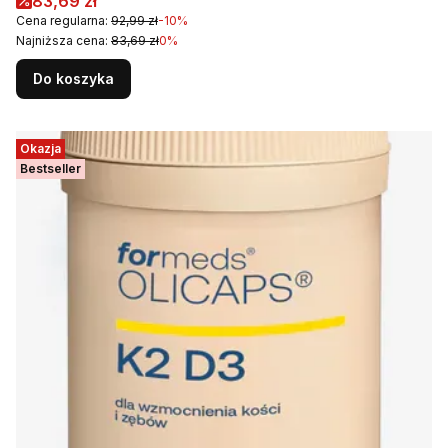
Cena promocyjna
83,69 zł
Cena regularna:
92,99 zł
-10%
Najniższa cena:
83,69 zł
0%
Do koszyka
Okazja
Bestseller