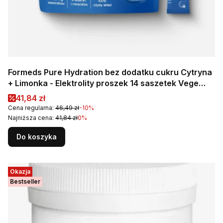
Formeds Pure Hydration bez dodatku cukru Cytryna
+ Limonka - Elektrolity proszek 14 saszetek Vege
Wspomaga nawodnienie organizmu
Cena promocyjna
41,84 zł
Cena regularna:
46,49 zł
-10%
Najniższa cena:
41,84 zł
0%
Do koszyka
Okazja
Bestseller