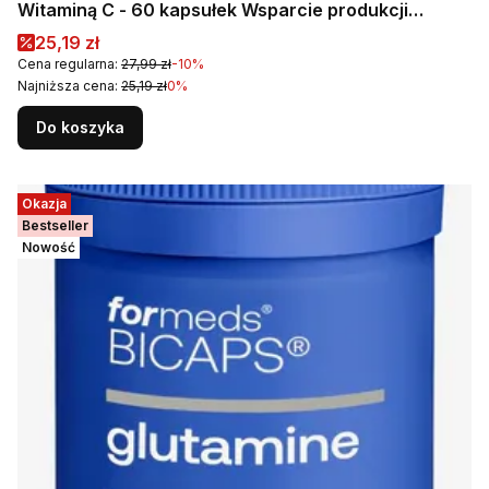
Witaminą C - 60 kapsułek Wsparcie produkcji
czerwonych krwinek
Cena promocyjna
25,19 zł
Cena regularna:
27,99 zł
-10%
Najniższa cena:
25,19 zł
0%
Do koszyka
Okazja
Bestseller
Nowość