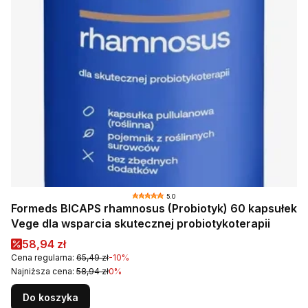
5.0
Formeds BICAPS rhamnosus (Probiotyk) 60 kapsułek
Vege dla wsparcia skutecznej probiotykoterapii
Cena promocyjna
58,94 zł
Cena regularna:
65,49 zł
-10%
Najniższa cena:
58,94 zł
0%
Do koszyka