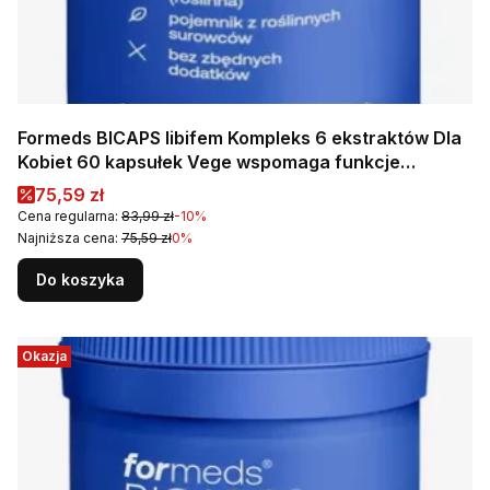
Formeds BICAPS libifem Kompleks 6 ekstraktów Dla
Kobiet 60 kapsułek Vege wspomaga funkcje
seksualne
Cena promocyjna
75,59 zł
Cena regularna:
83,99 zł
-10%
Najniższa cena:
75,59 zł
0%
Do koszyka
Okazja