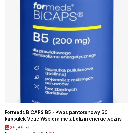
Formeds BICAPS B5 - Kwas pantotenowy 60
kapsułek Vege Wspiera metabolizm energetyczny
Cena promocyjna
29,69 zł