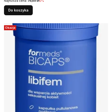
Najniższa cena:
75,59 zł
0%
Do koszyka
Okazja