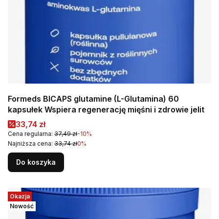
Formeds BICAPS glutamine (L-Glutamina) 60
kapsułek Wspiera regenerację mięśni i zdrowie jelit
Cena promocyjna
33,74 zł
Cena regularna:
37,49 zł
-10%
Najniższa cena:
33,74 zł
0%
Do koszyka
Okazja
Nowość