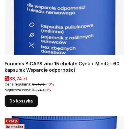
Formeds BICAPS zinc 15 chelate Cynk + Miedź - 60
kapsułek Wsparcie odporności
Cena promocyjna
33,74 zł
Cena regularna:
37,49 zł
-10%
Najniższa cena:
33,74 zł
0%
Do koszyka
Okazja
Bestseller