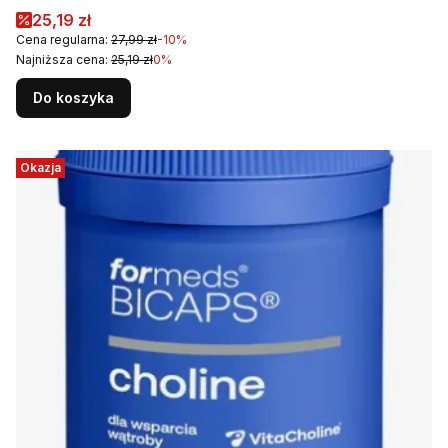
Cena promocyjna
25,19 zł
Cena regularna:
27,99 zł
-10%
Najniższa cena:
25,19 zł
0%
Do koszyka
Okazja