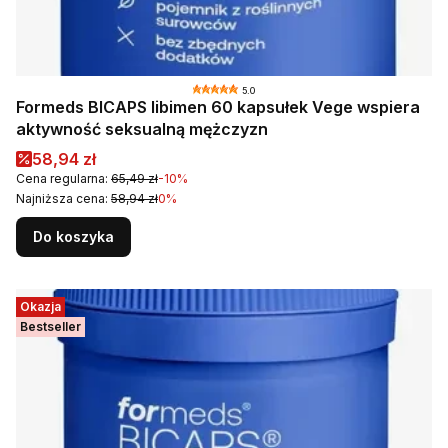
5.0
Formeds BICAPS libimen 60 kapsułek Vege wspiera
aktywność seksualną mężczyzn
Cena promocyjna
58,94 zł
Cena regularna:
65,49 zł
-10%
Najniższa cena:
58,94 zł
0%
Do koszyka
Okazja
Bestseller