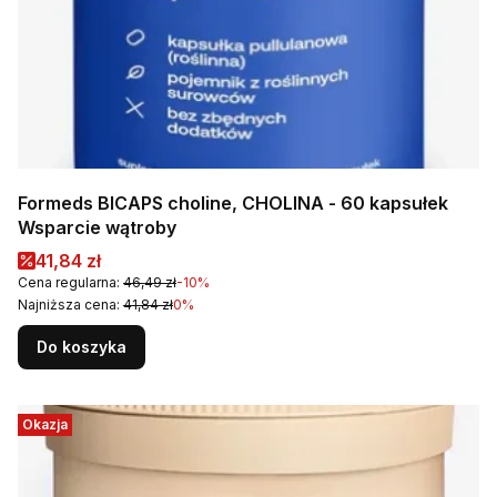
Formeds BICAPS choline, CHOLINA - 60 kapsułek
Wsparcie wątroby
Cena promocyjna
41,84 zł
Cena regularna:
46,49 zł
-10%
Najniższa cena:
41,84 zł
0%
Do koszyka
Okazja