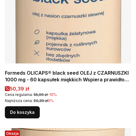
Formeds OLICAPS® black seed OLEJ z CZARNUSZKI
1000 mg - 60 kapsułek miękkich Wspiera prawidłowy
poziom cholesterolu
Cena promocyjna
50,39 zł
Cena regularna:
55,99 zł
-10%
Najniższa cena:
50,39 zł
0%
Do koszyka
Okazja