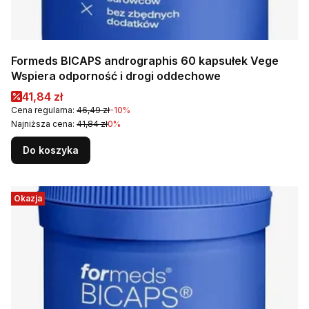
Formeds BICAPS andrographis 60 kapsułek Vege
Wspiera odporność i drogi oddechowe
Cena promocyjna
41,84 zł
Cena regularna:
46,49 zł
-10%
Najniższa cena:
41,84 zł
0%
Do koszyka
Okazja