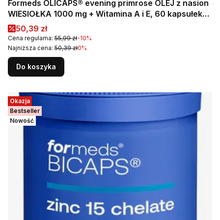
Formeds OLICAPS® evening primrose OLEJ z nasion
WIESIOŁKA 1000 mg + Witamina A i E, 60 kapsułek
miękkich Wspiera układ hormonalny, skórę oraz
Cena promocyjna
50,39 zł
prawidłowy poziom cholesterolu
Cena regularna:
55,99 zł
-10%
Najniższa cena:
50,39 zł
0%
Do koszyka
Okazja
Bestseller
Nowość