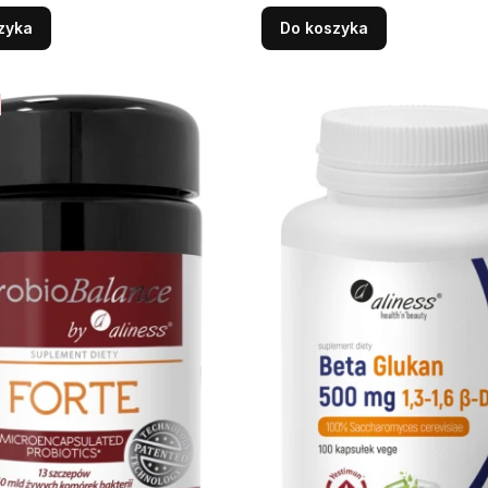
we funkcjonowanie jelit
funkcjonowanie jelit
zyka
Do koszyka