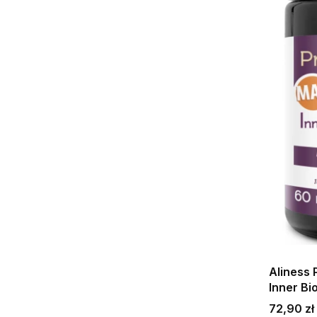
Aliness
Inner B
mld. (IB
Cena
72,90 zł