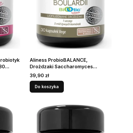
robiotyk
Aliness ProbioBALANCE,
30
Drożdzaki Saccharomyces
wagę
Boulardii 5 mld. - 30 kapsułek
Cena
39,90 zł
nej
Wspiera prawidłowe
funkcjonowanie jelit
Do koszyka