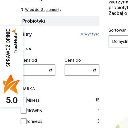
wierzymy
probioty
Wróć do: Suplementy
Zadbaj o
Probiotyki
Lista
Sortowani
SPRAWDŹ OPINIE
Filtry
Wyczyść
Domyśl
CENA
Cena od
Cena do
zł
zł
MARKA
5.0
Marka
16
Aliness
1
BIOWEN
3
formeds