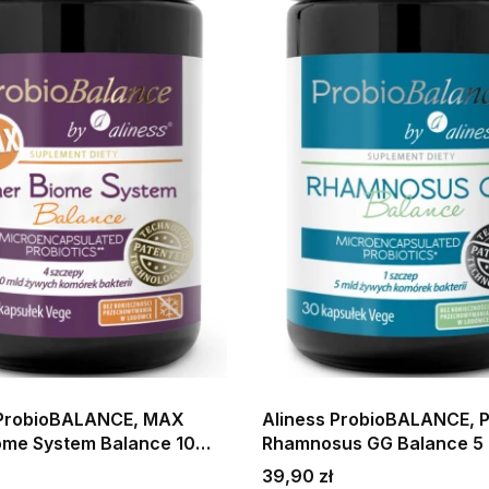
 ProbioBALANCE, MAX
Aliness ProbioBALANCE, P
iome System Balance 10
Rhamnosus GG Balance 5 
S) - 60 kapsułek Wspiera
kapsułek Wspiera prawid
Cena
39,90 zł