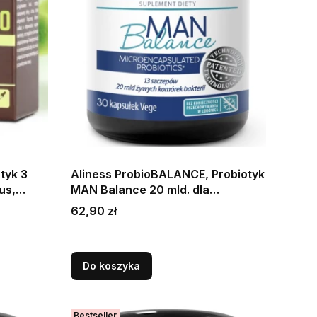
tyk 3
Aliness ProbioBALANCE, Probiotyk
us,
MAN Balance 20 mld. dla
lach 40
Mężczyzn- 30 kapsułek Wspiera
Cena
62,90 zł
e
prawidłowe funkcjonowanie jelit
oraz ogólną kondycję organizmu
Do koszyka
Bestseller