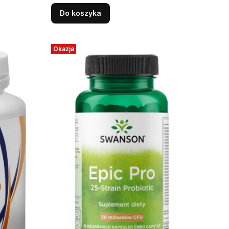
Vege Wspiera prawidłowe
funkcjonowanie jelit
Do koszyka
Okazja