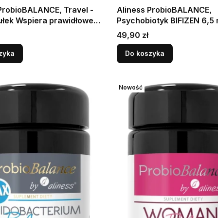
ProbioBALANCE, Travel -
Aliness ProbioBALANCE,
ułek Wspiera prawidłowe
Psychobiotyk BIFIZEN 6,5 m
owanie jelit, dla osób
kapsułek Wspiera równo
Cena
49,90 zł
jących
mikrobiologiczną jelit oraz
samopoczucie psychiczne 
zyka
Do koszyka
snu
Nowość