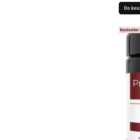
prawidło
Do kos
Bestseller