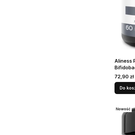
Aliness
Bifidoba
Probioty
Cena
72,90 zł
Wspiera
funkcjon
Do kos
Nowość