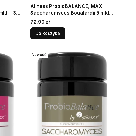
Aliness ProbioBALANCE, MAX
ld. - 30
Saccharomyces Boualardii 5 mld. -
wagę
60 kapsułek Wspiera prawidłowe
Cena
72,90 zł
funkcjonowanie jelit
i jakość
Do koszyka
Nowość