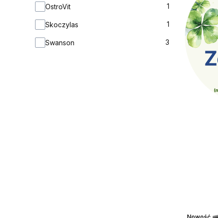
1
OstroVit
1
Skoczylas
3
Swanson
Nowość