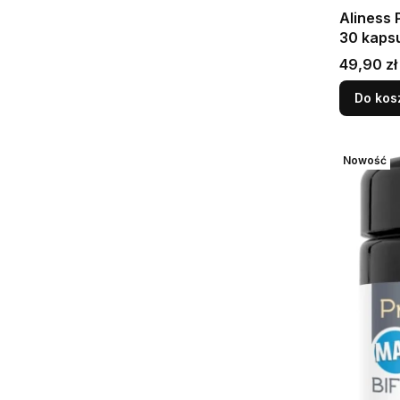
Aliness 
30 kaps
funkcjon
Cena
49,90 zł
podróżu
Do kos
Nowość