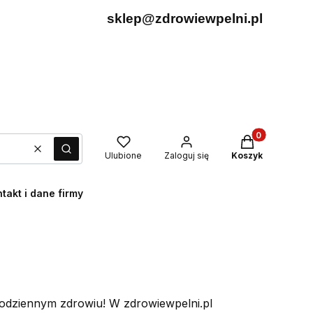
sklep@zdrowiewpelni.pl
Produkty w kos
Wyczyść
Szukaj
Ulubione
Zaloguj się
Koszyk
takt i dane firmy
 codziennym zdrowiu! W zdrowiewpelni.pl