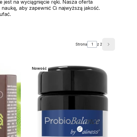
jest na wyciągnięcie ręki. Nasza oferta
 naukę, aby zapewnić Ci najwyższą jakość.
ufać.
Strona
z 2
Następne pr
Nowość