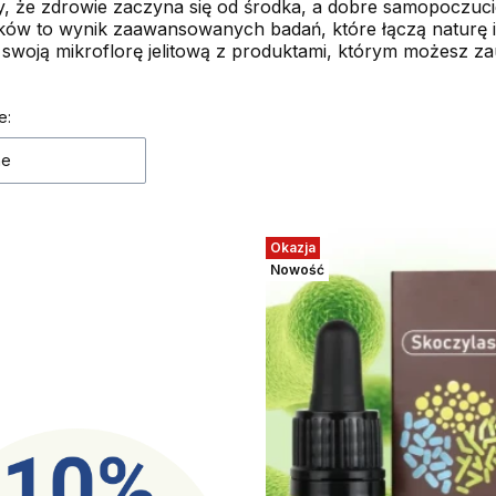
, że zdrowie zaczyna się od środka, a dobre samopoczucie 
ków to wynik zaawansowanych badań, które łączą naturę i
 swoją mikroflorę jelitową z produktami, którym możesz za
 produktów
e:
ne
Okazja
Nowość