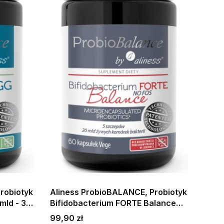
robiotyk
Aliness ProbioBALANCE, Probiotyk
mld - 30
Bifidobacterium FORTE Balance
łowe
NO FOSS, 20 mld - 60 kapsułek
Cena
99,90 zł