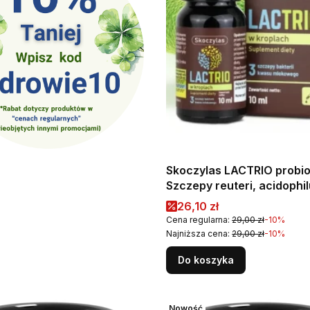
Skoczylas LACTRIO probio
Szczepy reuteri, acidophil
rhamnosus - 10 ml w krop
Cena promocyjna
26,10 zł
porcji Wspiera prawidłow
Cena regularna:
29,00 zł
-10%
funkcjonowanie jelit
Najniższa cena:
29,00 zł
-10%
Do koszyka
Nowość