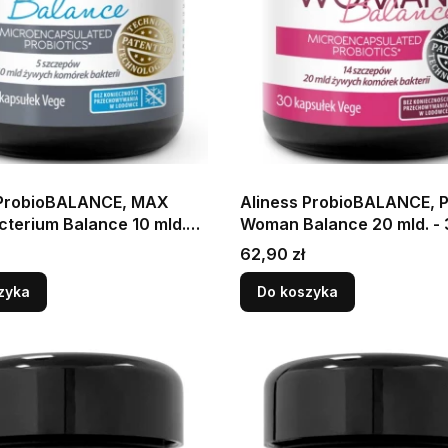
 ProbioBALANCE, MAX
Aliness ProbioBALANCE, P
cterium Balance 10 mld.
Woman Balance 20 mld. - 
k - 60 kapsułek Vege
kapsułek Wspiera równo
Cena
62,90 zł
 prawidłowe
mikroflory jelitowej i intym
owanie jelit
zyka
Do koszyka