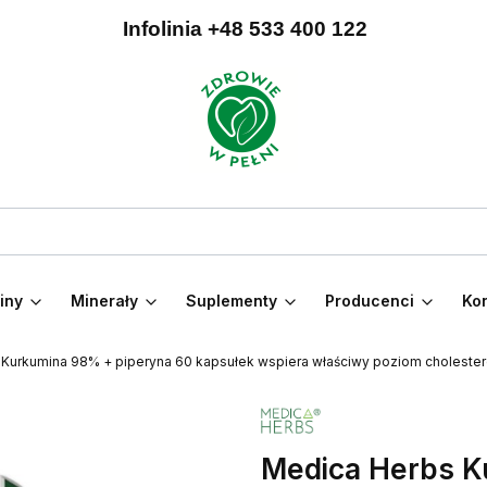
Infolinia +48 533 400 122
iny
Minerały
Suplementy
Producenci
Kon
Kurkumina 98% + piperyna 60 kapsułek wspiera właściwy poziom cholesterol
Medica Herbs K