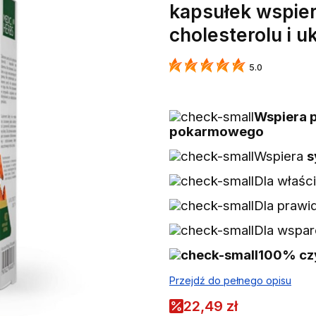
kapsułek wspie
cholesterolu i u
5.0
Wspiera 
pokarmowego
Wspiera
s
Dla właśc
Dla prawi
Dla wspar
100% czy
Przejdź do pełnego opisu
22,49 zł