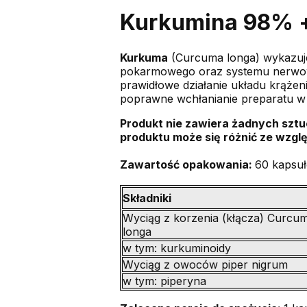
Kurkumina 98% +
Kurkuma
(Curcuma longa) wykazuje
pokarmowego oraz systemu nerwowe
prawidłowe działanie układu krąż
poprawne wchłanianie preparatu 
Produkt nie zawiera żadnych sztu
produktu może się różnić ze wzgl
Zawartość opakowania:
60 kapsuł
Składniki
Wyciąg z korzenia (kłącza) Curcu
longa
w tym: kurkuminoidy
Wyciąg z owoców piper nigrum
w tym: piperyna