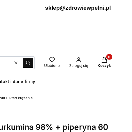
sklep@zdrowiewpelni.pl
Produkty w kos
Wyczyść
Szukaj
Ulubione
Zaloguj się
Koszyk
takt i dane firmy
u i układ krążenia
urkumina 98% + piperyna 60