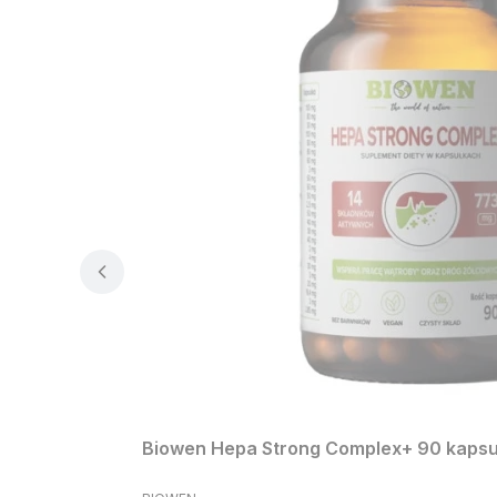
Biowen Hepa Strong Complex+ 90 kapsuł
PRODUCENT