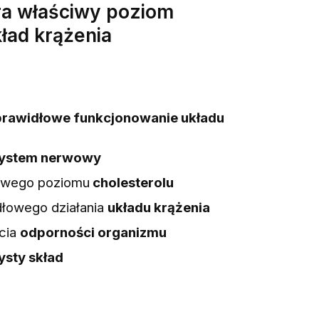
ra właściwy poziom
kład krążenia
prawidłowe funkcjonowanie układu
ystem nerwowy
iwego poziomu
cholesterolu
dłowego działania
układu krążenia
cia
odporności organizmu
sty skład