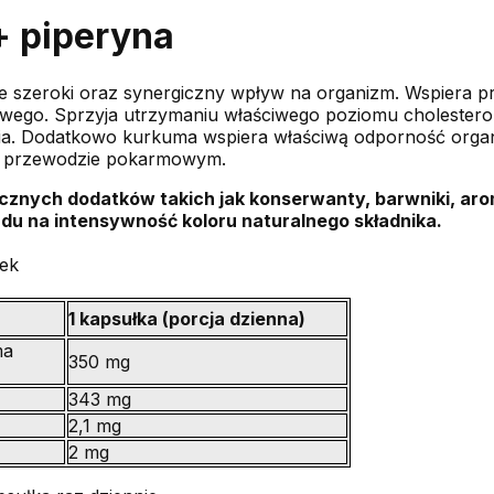
 piperyna
 szeroki oraz synergiczny wpływ na organizm. Wspiera p
go. Sprzyja utrzymaniu właściwego poziomu cholestero
enia. Dodatkowo kurkuma wspiera właściwą odporność org
w przewodzie pokarmowym.
cznych dodatków takich jak konserwanty, barwniki, aro
ędu na intensywność koloru naturalnego składnika.
ek
1 kapsułka (porcja dzienna)
ma
350 mg
343 mg
2,1 mg
2 mg