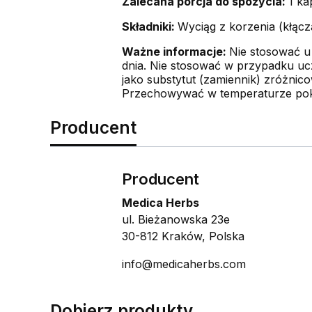
Zalecana porcja do spożycia:
1 ka
Składniki:
Wyciąg z korzenia (kłącz
Ważne informacje:
Nie stosować u 
dnia. Nie stosować w przypadku uc
jako substytut (zamiennik) zróżnico
Przechowywać w temperaturze pokoj
Producent
Producent
Medica Herbs
ul. Bieżanowska 23e
30-812 Kraków, Polska
info@medicaherbs.com
Dobierz produkty