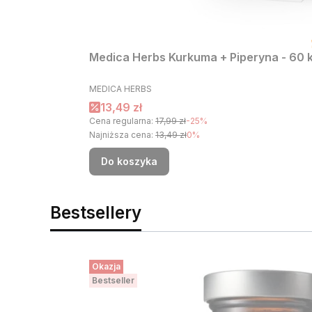
Medica Herbs Kurkuma + Piperyna - 60 k
PRODUCENT
MEDICA HERBS
Cena promocyjna
13,49 zł
Cena regularna:
17,99 zł
-25%
Najniższa cena:
13,49 zł
0%
Do koszyka
Bestsellery
Okazja
Bestseller