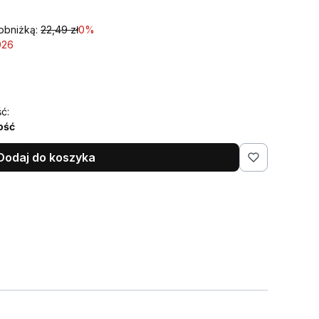
obniżką:
22,49 zł
0%
026
ć:
lość
Dodaj do koszyka