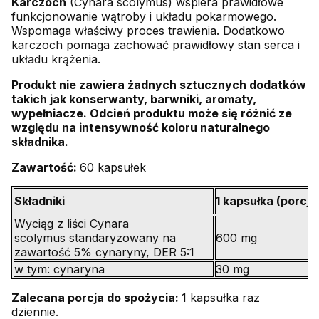
Karczoch
(Cynara scolymus) wspiera prawidłowe
funkcjonowanie wątroby i układu pokarmowego.
Wspomaga właściwy proces trawienia. Dodatkowo
karczoch pomaga zachować prawidłowy stan serca i
układu krążenia.
Produkt nie zawiera żadnych sztucznych dodatków
takich jak konserwanty, barwniki, aromaty,
wypełniacze. Odcień produktu może się różnić ze
względu na intensywność koloru naturalnego
składnika.
Zawartość:
60 kapsułek
Składniki
1 kapsułka (porcja
Wyciąg z liści Cynara
scolymus standaryzowany na
600 mg
zawartość 5% cynaryny, DER 5:1
w tym: cynaryna
30 mg
Zalecana porcja do spożycia:
1 kapsułka raz
dziennie.