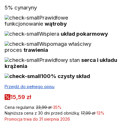
5% cynaryny
Prawidłowe
funkcjonowanie
wątroby
Wspiera
układ pokarmowy
Wspomaga właściwy
proces
trawienia
Prawidłowy stan
serca i układu
krążenia
100% czysty skład
Przejdź do pełnego opisu
15,59 zł
Cena regularna:
23,99 zł
-35%
Najniższa cena z 30 dni przed obniżką:
17,99 zł
-13%
Promocja trwa do 31 sierpnia 2026