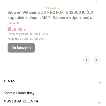
5.0
Biowen Witamina D3 + K2 FORTE 12000 IU (60
kapsułek z olejem MCT) Wspiera odporność i
PRODUCENT
wzmacnia kości
BIOWEN
Cena promocyjna
59,39 zł
Cena regularna:
65,99 zł
-10%
Najniższa cena:
59,39 zł
0%
Do koszyka
Linki w stopce
O NAS
Kontakt i dane firmy
OBSŁUGA KLIENTA