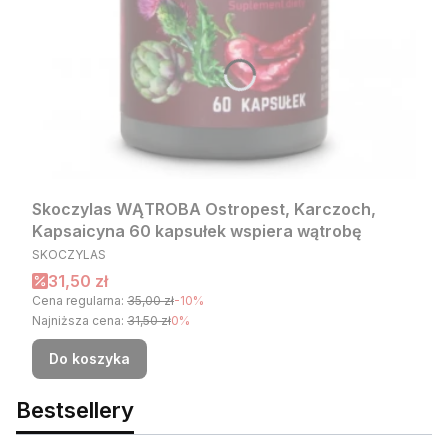
Skoczylas WĄTROBA Ostropest, Karczoch,
Kapsaicyna 60 kapsułek wspiera wątrobę
PRODUCENT
SKOCZYLAS
Cena promocyjna
31,50 zł
Cena regularna:
35,00 zł
-10%
Najniższa cena:
31,50 zł
0%
Do koszyka
Bestsellery