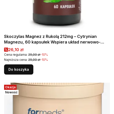
Skoczylas Magnez z Rukolą 212mg – Cytrynian
Magnezu, 60 kapsułek Wspiera układ nerwowo-
mięśniowy oraz kondycję i porost włosów
Cena promocyjna
26,10 zł
Cena regularna:
29,00 zł
-10%
Najniższa cena:
29,00 zł
-10%
Do koszyka
Okazja
Nowość