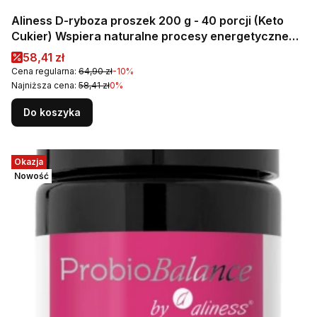
Aliness D-ryboza proszek 200 g - 40 porcji (Keto
Cukier) Wspiera naturalne procesy energetyczne
organizmu ATP
Cena promocyjna
58,41 zł
Cena regularna:
64,90 zł
-10%
Najniższa cena:
58,41 zł
0%
Do koszyka
Okazja
Nowość