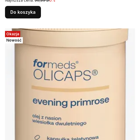
Najniższa cena:
50,39 zł
0%
Do koszyka
Okazja
Nowość