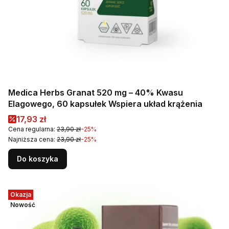
Medica Herbs Granat 520 mg – 40% Kwasu
Elagowego, 60 kapsułek Wspiera układ krążenia
Cena promocyjna
17,93 zł
Cena regularna:
23,90 zł
-25%
Najniższa cena:
23,90 zł
-25%
Do koszyka
Okazja
Nowość