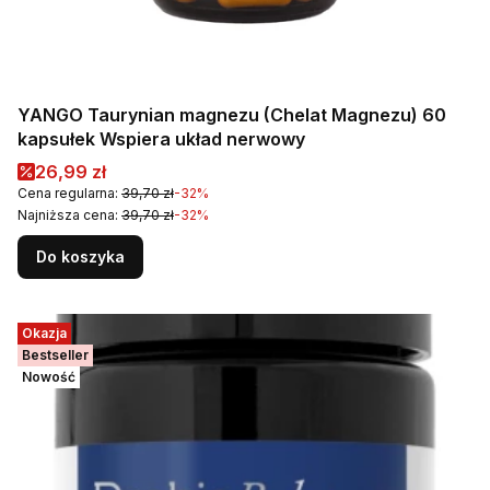
YANGO Taurynian magnezu (Chelat Magnezu) 60
kapsułek Wspiera układ nerwowy
Cena promocyjna
26,99 zł
Cena regularna:
39,70 zł
-32%
Najniższa cena:
39,70 zł
-32%
Do koszyka
Okazja
Bestseller
Nowość