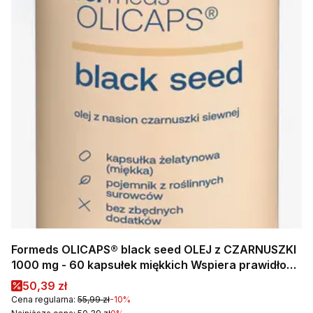
Formeds OLICAPS® black seed OLEJ z CZARNUSZKI
1000 mg - 60 kapsułek miękkich Wspiera prawidłowy
poziom cholesterolu
Cena promocyjna
50,39 zł
Cena regularna:
55,99 zł
-10%