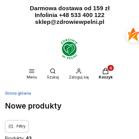
Darmowa dostawa od 159 zł
Infolinia +48 533 400 122
sklep@zdrowiewpelni.pl
Produkty w kosz
Otwórz wyszukiwarkę
Menu
Szukaj
Zaloguj się
Koszyk
Strona główna
Nowe produkty
Filtry
Produkty:
43