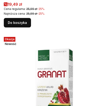
wygląd skóry
Cena promocyjna
19,49 zł
Cena regularna:
25,99 zł
-25%
Najniższa cena:
25,99 zł
-25%
Do koszyka
Okazja
Nowość