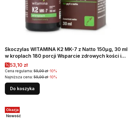
Skoczylas WITAMINA K2 MK-7 z Natto 150µg, 30 ml
w kroplach 180 porcji Wsparcie zdrowych kości i
prawidłowego krzepnięcia krwi
Cena promocyjna
53,10 zł
Cena regularna:
59,00 zł
-10%
Najniższa cena:
59,00 zł
-10%
Do koszyka
Okazja
Nowość