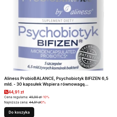
Aliness ProbioBALANCE, Psychobiotyk BIFIZEN 6,5
mld. - 30 kapsułek Wspiera równowagę
mikrobiologiczną jelit oraz samopoczucie
Cena promocyjna
44,91 zł
psychiczne i jakość snu
Cena regularna:
49,90 zł
-10%
Najniższa cena:
44,91 zł
0%
Do koszyka