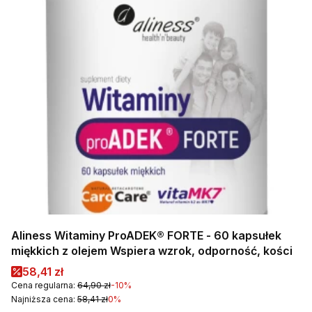
Aliness Witaminy ProADEK® FORTE - 60 kapsułek
miękkich z olejem Wspiera wzrok, odporność, kości
Cena promocyjna
58,41 zł
Cena regularna:
64,90 zł
-10%
Najniższa cena:
58,41 zł
0%