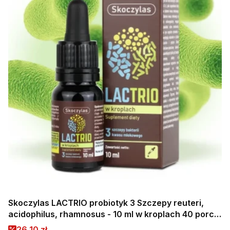
Skoczylas LACTRIO probiotyk 3 Szczepy reuteri,
acidophilus, rhamnosus - 10 ml w kroplach 40 porcji
Wspiera prawidłowe funkcjonowanie jelit
Cena promocyjna
26,10 zł