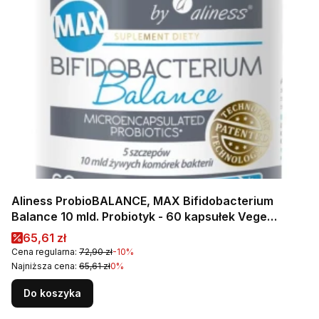
Aliness ProbioBALANCE, MAX Bifidobacterium
Balance 10 mld. Probiotyk - 60 kapsułek Vege
Wspiera prawidłowe funkcjonowanie jelit
Cena promocyjna
65,61 zł
Cena regularna:
72,90 zł
-10%
Najniższa cena:
65,61 zł
0%
Do koszyka