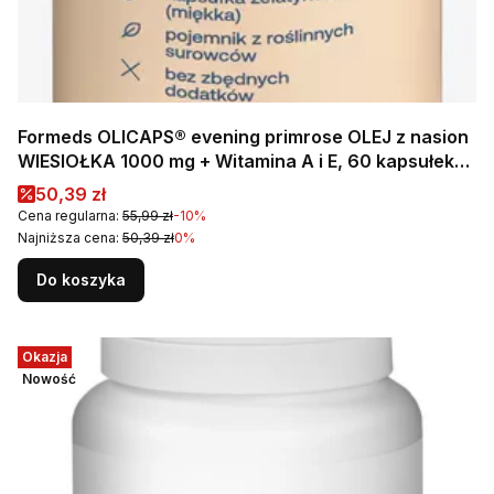
Formeds OLICAPS® evening primrose OLEJ z nasion
WIESIOŁKA 1000 mg + Witamina A i E, 60 kapsułek
miękkich Wspiera układ hormonalny, skórę oraz
Cena promocyjna
50,39 zł
prawidłowy poziom cholesterolu
Cena regularna:
55,99 zł
-10%
Najniższa cena:
50,39 zł
0%
Do koszyka
Okazja
Nowość