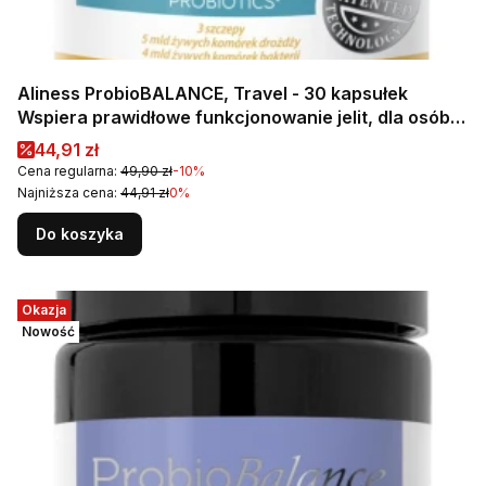
Aliness ProbioBALANCE, Travel - 30 kapsułek
Wspiera prawidłowe funkcjonowanie jelit, dla osób
podróżujących
Cena promocyjna
44,91 zł
Cena regularna:
49,90 zł
-10%
Najniższa cena:
44,91 zł
0%
Do koszyka
Okazja
Nowość