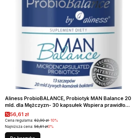
Aliness ProbioBALANCE, Probiotyk MAN Balance 20
mld. dla Mężczyzn- 30 kapsułek Wspiera prawidłowe
funkcjonowanie jelit oraz ogólną kondycję
Cena promocyjna
56,61 zł
organizmu
Cena regularna:
62,90 zł
-10%
Najniższa cena:
56,61 zł
0%