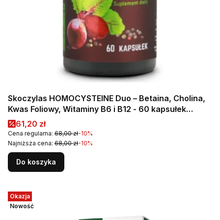
Skoczylas HOMOCYSTEINE Duo – Betaina, Cholina,
Kwas Foliowy, Witaminy B6 i B12 - 60 kapsułek
Wsparcie metabolizmu homocysteiny, wątroby i
Cena promocyjna
61,20 zł
energii
Cena regularna:
68,00 zł
-10%
Najniższa cena:
68,00 zł
-10%
Do koszyka
Okazja
Nowość