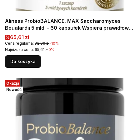
Aliness ProbioBALANCE, MAX Saccharomyces
Boualardii 5 mld. - 60 kapsułek Wspiera prawidłowe
funkcjonowanie jelit
Cena promocyjna
65,61 zł
Cena regularna:
72,90 zł
-10%
Najniższa cena:
65,61 zł
0%
Do koszyka
Okazja
Nowość