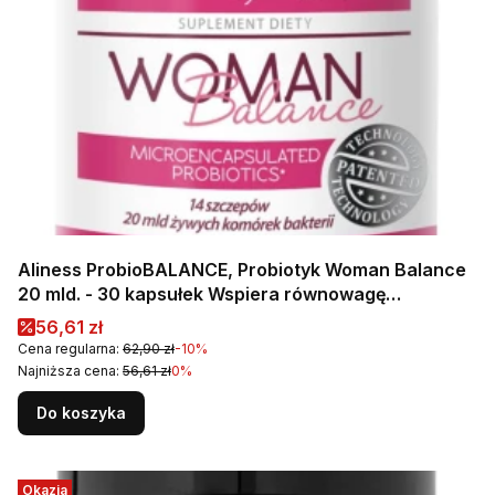
Aliness ProbioBALANCE, Probiotyk Woman Balance
20 mld. - 30 kapsułek Wspiera równowagę
mikroflory jelitowej i intymnej
Cena promocyjna
56,61 zł
Cena regularna:
62,90 zł
-10%
Najniższa cena:
56,61 zł
0%
Do koszyka
Okazja