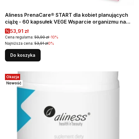
Aliness PrenaCare® START dla kobiet planujących
ciążę - 60 kapsułek VEGE Wsparcie organizmu na
etapie przygotowania do poczęcia
Cena promocyjna
53,91 zł
Cena regularna:
59,90 zł
-10%
Najniższa cena:
53,91 zł
0%
Do koszyka
Okazja
Nowość