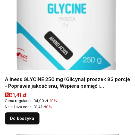
Aliness GLYCINE 250 mg (Glicyna) proszek 83 porcje
- Poprawia jakość snu, Wspiera pamięć i
koncentrację
Cena promocyjna
31,41 zł
Cena regularna:
34,90 zł
-10%
Najniższa cena:
31,41 zł
0%
Do koszyka