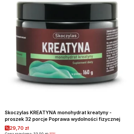
Skoczylas KREATYNA monohydrat kreatyny -
proszek 32 porcje Poprawa wydolności fizycznej
Cena promocyjna
29,70 zł
Cena regularna:
33,00 zł
-10%