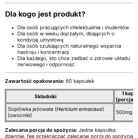
Dla kogo jest produkt?
Dla osób pracujących intelektualnie i studentów
Dla osób w wieku dojrzałym, dbających o
kondycję umysłową
Dla osób szukających naturalnego wsparcia
nastroju i koncentracji
Dla każdego, kto chce zadbać o zdrowie układu
nerwowego i odporność
Zawartość opakowania:
60 kapsułek
1 kaps
Składniki
(porcja d
Soplówka jeżowata (
Hericium erinaceus
)
500mg
(owocniki)
Zalecana porcja do spożycia:
Jedna kapsułka
dziennie. Nie przekraczać zalecanej porcji do spożycia