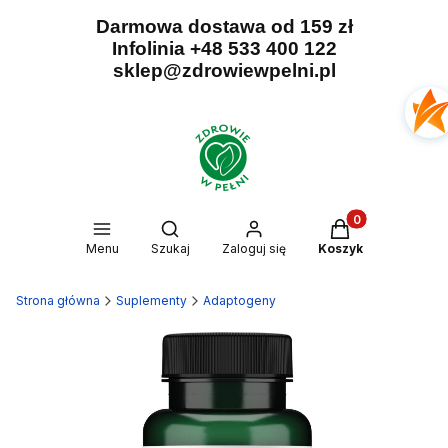
Darmowa dostawa od 159 zł
Infolinia +48 533 400 122
sklep@zdrowiewpelni.pl
Produkty w kosz
Otwórz wyszukiwarkę
Menu
Szukaj
Zaloguj się
Koszyk
Strona główna
Suplementy
Adaptogeny