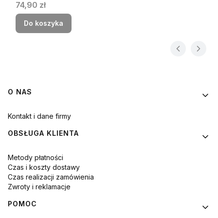
Cena
74,90 zł
Do koszyka
Linki w stopce
O NAS
Kontakt i dane firmy
OBSŁUGA KLIENTA
Metody płatności
Czas i koszty dostawy
Czas realizacji zamówienia
Zwroty i reklamacje
POMOC