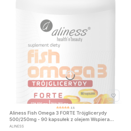
4.8
Aliness Fish Omega 3 FORTE Trójglicerydy
500/250mg - 90 kapsułek z olejem Wspiera
PRODUCENT
serce, wzrok i mózg
ALINESS