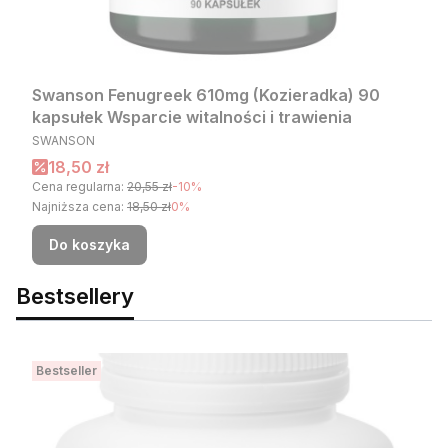
Swanson Fenugreek 610mg (Kozieradka) 90
kapsułek Wsparcie witalności i trawienia
PRODUCENT
SWANSON
Cena promocyjna
18,50 zł
Cena regularna:
20,55 zł
-10%
Najniższa cena:
18,50 zł
0%
Do koszyka
Bestsellery
Bestseller