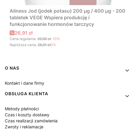
Aliness Jod (jodek potasu) 200 µg / 400 µg - 200
tabletek VEGE Wspiera produkcję i
funkcjonowanie hormonów tarczycy
Cena promocyjna
26,91 zł
Cena regularna:
29,90 zł
-10%
Najniższa cena:
26,91 zł
0%
Linki w stopce
O NAS
Kontakt i dane firmy
OBSŁUGA KLIENTA
Metody płatności
Czas i koszty dostawy
Czas realizacji zamówienia
Zwroty i reklamacje