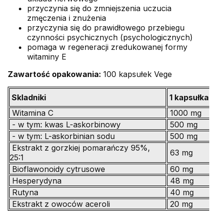
przyczynia się do zmniejszenia uczucia
zmęczenia i znużenia
przyczynia się do prawidłowego przebiegu
czynności psychicznych (psychologicznych)
pomaga w regeneracji zredukowanej formy
witaminy E
Zawartość opakowania:
100 kapsułek Vege
Skladniki
1 kapsułka (
Witamina C
1000 mg
- w tym: kwas L-askorbinowy
500 mg
- w tym: L-askorbinian sodu
500 mg
Ekstrakt z gorzkiej pomarańczy 95%,
63 mg
25:1
Bioflawonoidy cytrusowe
60 mg
Hesperydyna
48 mg
Rutyna
40 mg
Ekstrakt z owoców aceroli
20 mg