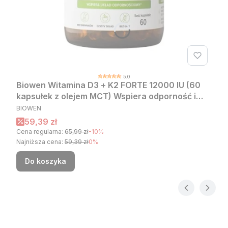
5.0
Biowen Witamina D3 + K2 FORTE 12000 IU (60
kapsułek z olejem MCT) Wspiera odporność i
PRODUCENT
wzmacnia kości
BIOWEN
Cena promocyjna
59,39 zł
Cena regularna:
65,99 zł
-10%
Najniższa cena:
59,39 zł
0%
Do koszyka