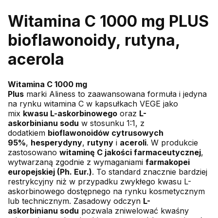
Witamina C 1000 mg PLUS
bioflaw
onoidy
, rutyna,
acerola
Witamina C 1000 mg
Plus
marki Aliness to zaawansowana formuła i jedyna
na rynku witamina C w kapsułkach VEGE jako
mix
kwasu L-askorbinowego
oraz
L-
askorbinianu sodu
w stosunku 1:1, z
dodatkiem
bioflawonoidów cytrusowych
95%
,
hesperydyny
,
rutyny
i
aceroli
. W produkcie
zastosowano
witaminę C jakości farmaceutycznej
,
wytwarzaną zgodnie z wymaganiami
farmakopei
europejskiej (Ph. Eur.)
. To standard znacznie bardziej
restrykcyjny niż w przypadku zwykłego kwasu L-
askorbinowego dostępnego na rynku kosmetycznym
lub technicznym. Zasadowy odczyn
L-
askorbinianu sodu
pozwala zniwelować kwaśny