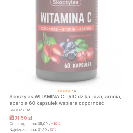
5.0
Skoczylas WITAMINA C TRIO dzika róża, aronia,
acerola 60 kapsułek wspiera odporność
PRODUCENT
SKOCZYLAS
Cena promocyjna
31,50 zł
Cena regularna:
35,00 zł
-10%
Najniższa cena:
31,50 zł
0%