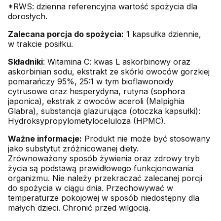
*RWS: dzienna referencyjna wartość spożycia dla
dorosłych.
Zalecana porcja do spożycia:
1 kapsułka dziennie,
w trakcie posiłku.
Składniki
: Witamina C: kwas L askorbinowy oraz
askorbinian sodu, ekstrakt ze skórki owoców gorzkiej
pomarańczy 95%, 25:1 w tym bioflawonoidy
cytrusowe oraz hesperydyna, rutyna (sophora
japonica), ekstrak z owoców aceroli (Malpighia
Glabra), substancja glazurująca (otoczka kapsułki):
Hydroksypropylometyloceluloza (HPMC).
Ważne informacje:
Produkt nie może być stosowany
jako substytut zróżnicowanej diety.
Zrównoważony sposób żywienia oraz zdrowy tryb
życia są podstawą prawidłowego funkcjonowania
organizmu. Nie należy przekraczać zalecanej porcji
do spożycia w ciągu dnia. Przechowywać w
temperaturze pokojowej w sposób niedostępny dla
małych dzieci. Chronić przed wilgocią.