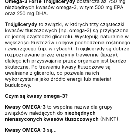
Omega-3 Forte Trójglicerydy
dostarcza aż 750 mg
niezbędnych kwasów omega-3, w tym 500 mg EPA
oraz 250 mg DHA.
Trójglicerydy
to związki, w których trzy cząsteczki
kwasów tłuszczowych (np. omega-3) są przyłączone
do jednej cząsteczki glicerolu. Występują naturalnie w
większości tłuszczów i olejów pochodzenia roślinnego
i zwierzęcego (np. w rybach). Trójglicerydy są dobrze
rozpoznawane przez enzymy trawienne (lipazy),
dlatego ich przyswajanie przez organizm jest bardzo
skuteczne. Po trawieniu kwasy tłuszczowe są
uwalniane z glicerolu, co pozwala na ich
wykorzystanie jako źródło energii lub materiał
budulcowy.
Czym są kwasy omega-3?
Kwasy OMEGA-3
to wspólna nazwa dla grupy
związków należących do
niezbędnych
nienasyconych kwasów tłuszczowych
(NNKT).
Kwasy OMEGA-3
są…