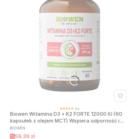
5.0
Biowen Witamina D3 + K2 FORTE 12000 IU (60
kapsułek z olejem MCT) Wspiera odporność i
PRODUCENT
wzmacnia kości
BIOWEN
Cena promocyjna
59,39 zł