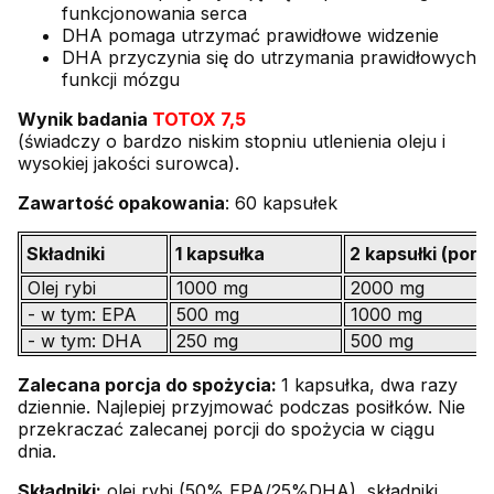
funkcjonowania serca
DHA pomaga utrzymać prawidłowe widzenie
DHA przyczynia się do utrzymania prawidłowych
funkcji mózgu
Wynik badania
TOTOX 7,5
(świadczy o bardzo niskim stopniu utlenienia oleju i
wysokiej jakości surowca).
Zawartość opakowania
: 60 kapsułek
Składniki
1 kapsułka
2 kapsułki (porc
Olej rybi
1000 mg
2000 mg
- w tym: EPA
500 mg
1000 mg
- w tym: DHA
250 mg
500 mg
Zalecana porcja do spożycia:
1 kapsułka, dwa razy
dziennie. Najlepiej przyjmować podczas posiłków. Nie
przekraczać zalecanej porcji do spożycia w ciągu
dnia.
Składniki:
olej
rybi
(50% EPA/25%DHA), składniki