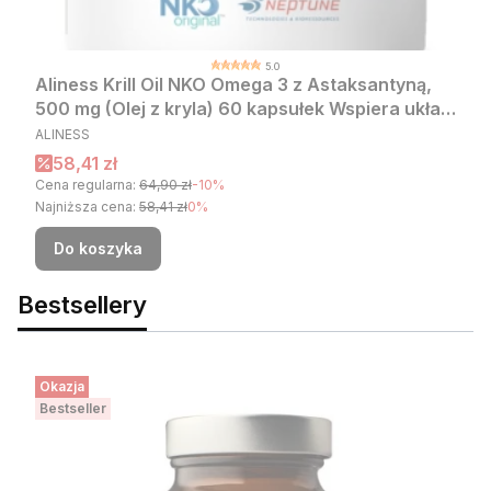
5.0
Aliness Krill Oil NKO Omega 3 z Astaksantyną,
500 mg (Olej z kryla) 60 kapsułek Wspiera układ
PRODUCENT
sercowo-naczyniowy
ALINESS
Cena promocyjna
58,41 zł
Cena regularna:
64,90 zł
-10%
Najniższa cena:
58,41 zł
0%
Do koszyka
Bestsellery
Okazja
Bestseller