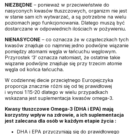
NIEZBĘDNE
– ponieważ w przeciwieństwie do
nasyconych kwasów tłuszczowych, organizm nie jest
w stanie sam ich wytwarzać, a są potrzebne na wielu
poziomach jego funkcjonowania. Dlatego muszą być
dostarczane w odpowiednich ilościach w pożywieniu.
NIENASYCONE
– co oznacza że w cząsteczkach tych
kwasów znajduje co najmniej jedno podwójne wiązanie
pomiędzy atomami węgla w łańcuchu węglowym.
Przyrostek ‘3’ oznacza natomiast, że ostatnie takie
wiązanie podwójne znajduje się przy trzecim atomie
węgla od końca łańcucha.
W codziennej diecie przeciętnego Europejczyka
proporcja znacznie różni się od tej prawidłowej
i wynosi 1:15-20 dlatego w wielu przypadkach
wskazana jest suplementacja kwasów omega-3.
Kwasy tłuszczowe Omega-3 (DHA i EPA) mają
korzystny wpływ na zdrowie, a ich suplementacja
jest zalecana dla osób w każdym etapie życia :
DHA i EPA przyczyniają się do prawidłowego